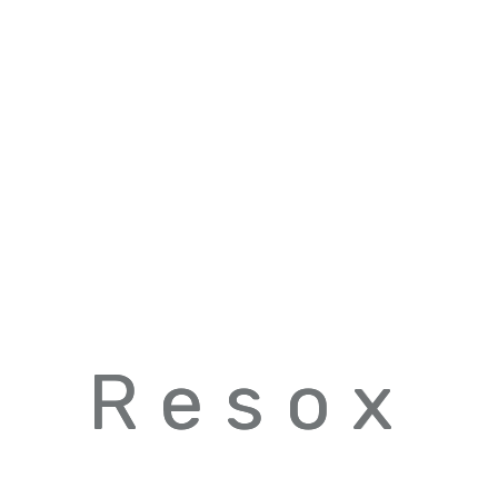
R
e
s
o
x